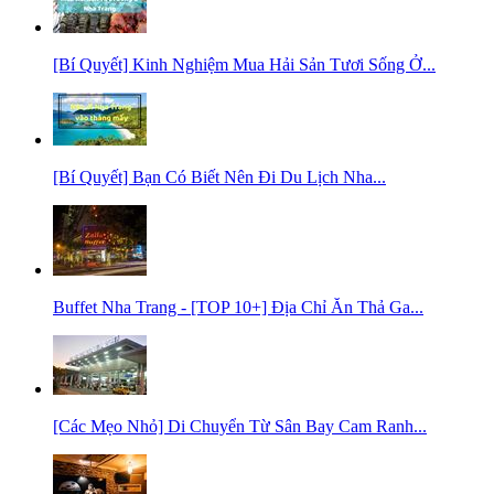
[Bí Quyết] Kinh Nghiệm Mua Hải Sản Tươi Sống Ở...
[Bí Quyết] Bạn Có Biết Nên Đi Du Lịch Nha...
Buffet Nha Trang - [TOP 10+] Địa Chỉ Ăn Thả Ga...
[Các Mẹo Nhỏ] Di Chuyển Từ Sân Bay Cam Ranh...