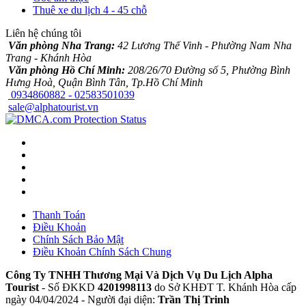
Thuê xe du lịch 4 - 45 chỗ
Liên hệ chúng tôi
Văn phòng Nha Trang:
42 Lương Thế Vinh - Phường Nam Nha
Trang - Khánh Hòa
Văn phòng Hồ Chí Minh:
208/26/70 Đường số 5, Phường Bình
Hưng Hoà, Quận Bình Tân, Tp.Hồ Chí Minh
0934860882 - 02583501039
sale@alphatourist.vn
Thanh Toán
Điều Khoản
Chính Sách Bảo Mật
Điều Khoản Chính Sách Chung
Công Ty TNHH Thương Mại Và Dịch Vụ Du Lịch Alpha
Tourist
- Số ĐKKD
4201998113
do Sở KHĐT T. Khánh Hòa cấp
ngày 04/04/2024 - Người đại diện:
Trần Thị Trinh