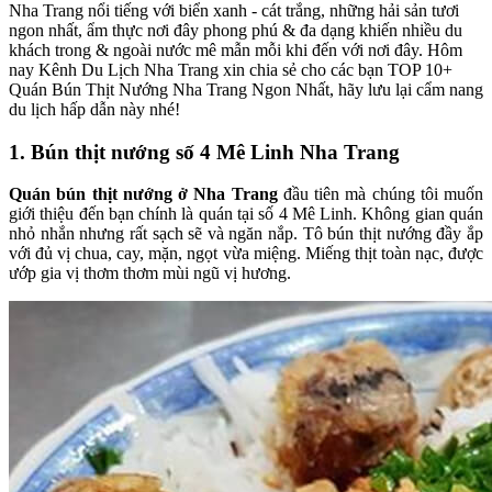
Nha Trang nổi tiếng với biển xanh - cát trắng, những hải sản tươi
ngon nhất, ẩm thực nơi đây phong phú & đa dạng khiến nhiều du
khách trong & ngoài nước mê mẫn mỗi khi đến với nơi đây. Hôm
nay Kênh Du Lịch Nha Trang xin chia sẻ cho các bạn TOP 10+
Quán Bún Thịt Nướng Nha Trang Ngon Nhất, hãy lưu lại cẩm nang
du lịch hấp dẫn này nhé!
1. Bún thịt nướng số 4 Mê Linh Nha Trang
Quán bún thịt nướng ở Nha Trang
đầu tiên mà chúng tôi muốn
giới thiệu đến bạn chính là quán tại số 4 Mê Linh. Không gian quán
nhỏ nhắn nhưng rất sạch sẽ và ngăn nắp. Tô bún thịt nướng đầy ắp
với đủ vị chua, cay, mặn, ngọt vừa miệng. Miếng thịt toàn nạc, được
ướp gia vị thơm thơm mùi ngũ vị hương.