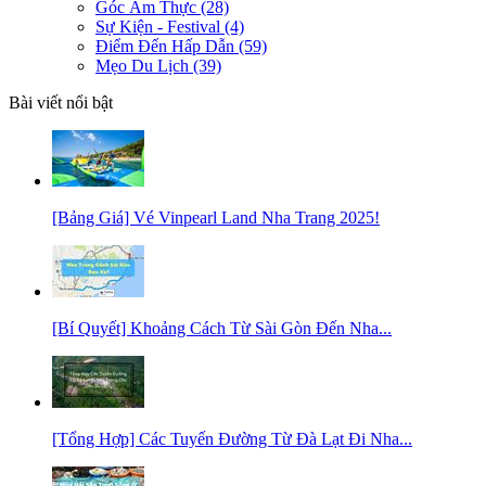
Góc Ẩm Thực
(28)
Sự Kiện - Festival
(4)
Điểm Đến Hấp Dẫn
(59)
Mẹo Du Lịch
(39)
Bài viết nổi bật
[Bảng Giá] Vé Vinpearl Land Nha Trang 2025!
[Bí Quyết] Khoảng Cách Từ Sài Gòn Đến Nha...
[Tổng Hợp] Các Tuyến Đường Từ Đà Lạt Đi Nha...