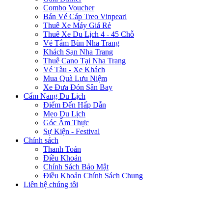
Combo Voucher
Bán Vé Cáp Treo Vinpearl
Thuê Xe Máy Giá Rẻ
Thuê Xe Du Lịch 4 - 45 Chỗ
Vé Tắm Bùn Nha Trang
Khách Sạn Nha Trang
Thuê Cano Tại Nha Trang
Vé Tàu - Xe Khách
Mua Quà Lưu Niệm
Xe Đưa Đón Sân Bay
Cẩm Nang Du Lịch
Điểm Đến Hấp Dẫn
Mẹo Du Lịch
Góc Ẩm Thực
Sự Kiện - Festival
Chính sách
Thanh Toán
Điều Khoản
Chính Sách Bảo Mật
Điều Khoản Chính Sách Chung
Liên hệ chúng tôi