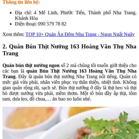
Thông tin liên hệ:
Địa chỉ: 4 Mê Linh, Phước Tiến, Thành phố Nha Trang,
Khánh Hòa
Điện thoại: 090 579 78 82
Xem thêm:
TOP 10+ Quán Ăn Đêm Nha Trang - Ngon Ngất Ngây
2. Quán Bún Thịt Nướng 163 Hoàng Văn Thụ Nha
Trang
Quán bún thịt nướng ngon
số 2 mà chúng tôi muốn giới thiệu cho
các bạn là
quán Bún Thịt Nướng 163 Hoàng Văn Thụ Nha
Trang
. Đây là quán bún thịt nướng Nha Trang nổi tiếng. Quán có
mức giá vừa phải, nhân viên phục vụ thân thiện, nhiệt tình. Không
gian quán rộng rãi, sạch sẽ. Bún thịt nướng ở đây là thịt heo và thịt
bò được nướng vừa phải, mềm thơm. Một tô bún đầy ắp thịt, tôm
ram, dưa leo, đồ chua,… ăn bao no luôn nhé.