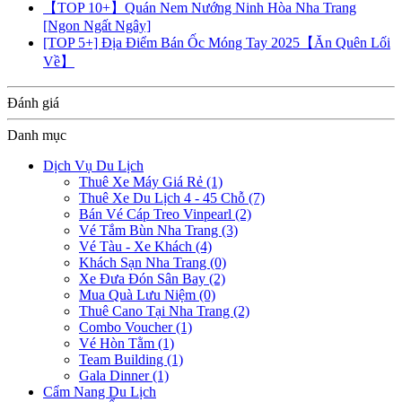
【TOP 10+】Quán Nem Nướng Ninh Hòa Nha Trang
[Ngon Ngất Ngây]
[TOP 5+] Địa Điểm Bán Ốc Móng Tay 2025【Ăn Quên Lối
Về】
Đánh giá
Danh mục
Dịch Vụ Du Lịch
Thuê Xe Máy Giá Rẻ
(1)
Thuê Xe Du Lịch 4 - 45 Chỗ
(7)
Bán Vé Cáp Treo Vinpearl
(2)
Vé Tắm Bùn Nha Trang
(3)
Vé Tàu - Xe Khách
(4)
Khách Sạn Nha Trang
(0)
Xe Đưa Đón Sân Bay
(2)
Mua Quà Lưu Niệm
(0)
Thuê Cano Tại Nha Trang
(2)
Combo Voucher
(1)
Vé Hòn Tằm
(1)
Team Building
(1)
Gala Dinner
(1)
Cẩm Nang Du Lịch