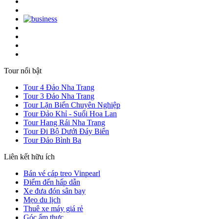
Tour nổi bật
Tour 4 Đảo Nha Trang
Tour 3 Đảo Nha Trang
Tour Lặn Biển Chuyên Nghiệp
Tour Đảo Khỉ - Suối Hoa Lan
Tour Hang Rái Nha Trang
Tour Đi Bộ Dưới Đáy Biển
Tour Đảo Bình Ba
Liên kết hữu ích
Bán vé cáp treo Vinpearl
Điểm đến hấp dẫn
Xe đưa đón sân bay
Mẹo du lịch
Thuê xe máy giá rẻ
Góc ẩm thực