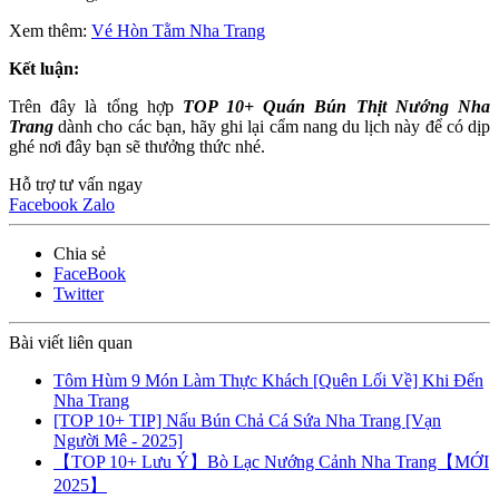
Xem thêm:
Vé Hòn Tằm Nha Trang
Kết luận:
Trên đây là tổng hợp
TOP 10+ Quán Bún Thịt Nướng Nha
Trang
dành cho các bạn, hãy ghi lại cẩm nang du lịch này để có dịp
ghé nơi đây bạn sẽ thưởng thức nhé.
Hỗ trợ tư vấn ngay
Facebook
Zalo
Chia sẻ
FaceBook
Twitter
Bài viết liên quan
Tôm Hùm 9 Món Làm Thực Khách [Quên Lối Về] Khi Đến
Nha Trang
[TOP 10+ TIP] Nấu Bún Chả Cá Sứa Nha Trang [Vạn
Người Mê - 2025]
【TOP 10+ Lưu Ý】Bò Lạc Nướng Cảnh Nha Trang【MỚI
2025】