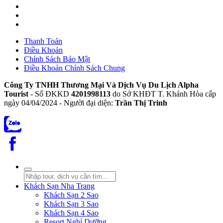
Thanh Toán
Điều Khoản
Chính Sách Bảo Mật
Điều Khoản Chính Sách Chung
Công Ty TNHH Thương Mại Và Dịch Vụ Du Lịch Alpha
Tourist
- Số ĐKKD
4201998113
do Sở KHĐT T. Khánh Hòa cấp
ngày 04/04/2024 - Người đại diện:
Trần Thị Trinh
Khách Sạn Nha Trang
Khách Sạn 2 Sao
Khách Sạn 3 Sao
Khách Sạn 4 Sao
Resort Nghỉ Dưỡng