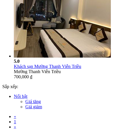
5.0
Khách sạn Mường Thanh Viễn Triều
Mường Thanh Viễn Triều
700,000 ₫
Sắp xếp:
Nổi bật
Giá tăng
Giá giảm
«
1
»