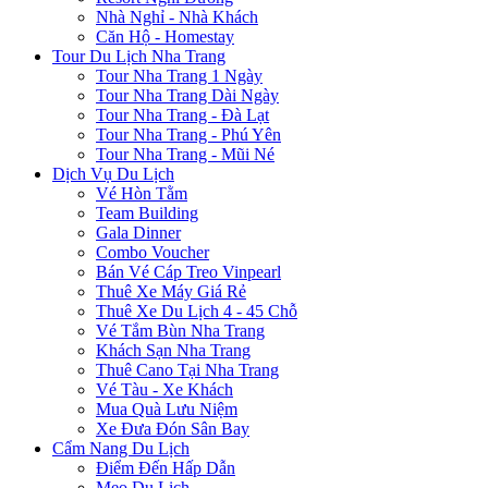
Nhà Nghỉ - Nhà Khách
Căn Hộ - Homestay
Tour Du Lịch Nha Trang
Tour Nha Trang 1 Ngày
Tour Nha Trang Dài Ngày
Tour Nha Trang - Đà Lạt
Tour Nha Trang - Phú Yên
Tour Nha Trang - Mũi Né
Dịch Vụ Du Lịch
Vé Hòn Tằm
Team Building
Gala Dinner
Combo Voucher
Bán Vé Cáp Treo Vinpearl
Thuê Xe Máy Giá Rẻ
Thuê Xe Du Lịch 4 - 45 Chỗ
Vé Tắm Bùn Nha Trang
Khách Sạn Nha Trang
Thuê Cano Tại Nha Trang
Vé Tàu - Xe Khách
Mua Quà Lưu Niệm
Xe Đưa Đón Sân Bay
Cẩm Nang Du Lịch
Điểm Đến Hấp Dẫn
Mẹo Du Lịch