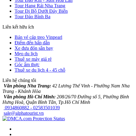
Tour Đảo Khỉ - Suối Hoa Lan
Tour Hang Rái Nha Trang
Tour Đi Bộ Dưới Đáy Biển
Tour Đảo Bình Ba
Liên kết hữu ích
Bán vé cáp treo Vinpearl
Điểm đến hấp dẫn
Xe đưa đón sân bay
Mẹo du lịch
Thuê xe máy giá rẻ
Góc ẩm thực
Thuê xe du lịch 4 - 45 chỗ
Liên hệ chúng tôi
Văn phòng Nha Trang:
42 Lương Thế Vinh - Phường Nam Nha
Trang - Khánh Hòa
Văn phòng Hồ Chí Minh:
208/26/70 Đường số 5, Phường Bình
Hưng Hoà, Quận Bình Tân, Tp.Hồ Chí Minh
0934860882 - 02583501039
sale@alphatourist.vn