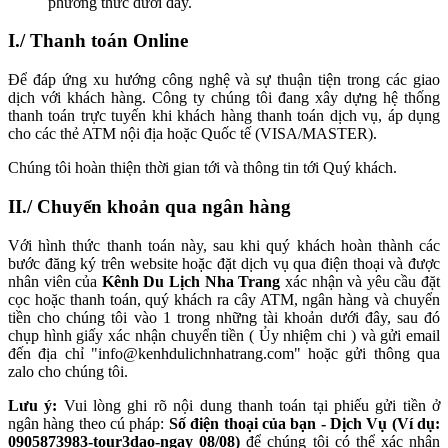
phương thức dưới đây.
I./ Thanh toán Online
Để đáp ứng xu hướng công nghệ và sự thuận tiện trong các giao
dịch với khách hàng. Công ty chúng tôi đang xây dựng hệ thống
thanh toán trực tuyến khi khách hàng thanh toán dịch vụ, áp dụng
cho các thẻ ATM nội địa hoặc Quốc tế (VISA/MASTER).
Chúng tôi hoàn thiện thời gian tới và thông tin tới Quý khách.
II./ Chuyển khoản qua ngân hàng
Với hình thức thanh toán này, sau khi quý khách hoàn thành các
bước đăng ký trên website hoặc đặt dịch vụ qua điện thoại và được
nhân viên của
Kênh Du Lịch Nha Trang
xác nhận và yêu cầu đặt
cọc hoặc thanh toán, quý khách ra cây ATM, ngân hàng và chuyển
tiền cho chúng tôi vào 1 trong những tài khoản dưới đây, sau đó
chụp hình giấy xác nhận chuyển tiền ( Ủy nhiệm chi ) và gửi email
đến địa chỉ "info@kenhdulichnhatrang.com" hoặc gửi thông qua
zalo cho chúng tôi.
Lưu ý:
Vui lòng ghi rõ nội dung thanh toán tại phiếu gửi tiền ở
ngân hàng theo cú pháp:
Số điện thoại của bạn - Dịch Vụ (Ví dụ:
0905873983-tour3dao-ngay 08/08)
để chúng tôi có thể xác nhận