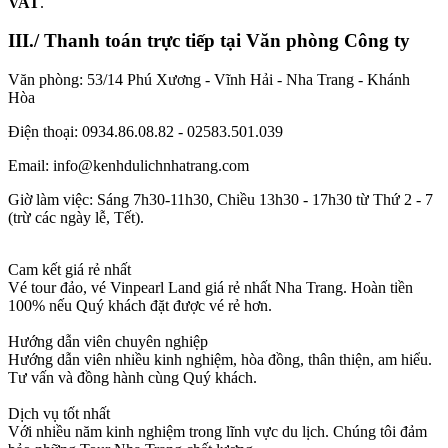
VAT
.
III./ Thanh toán trực tiếp tại Văn phòng Công ty
Văn phòng: 53/14 Phú Xương - Vĩnh Hải - Nha Trang - Khánh
Hòa
Điện thoại: 0934.86.08.82 - 02583.501.039
Email: info@kenhdulichnhatrang.com
Giờ làm việc: Sáng 7h30-11h30, Chiều 13h30 - 17h30 từ Thứ 2 - 7
(trừ các ngày lễ, Tết).
Cam kết giá rẻ nhất
Vé tour đảo, vé Vinpearl Land giá rẻ nhất Nha Trang. Hoàn tiền
100% nếu Quý khách đặt được vé rẻ hơn.
Hướng dẫn viên chuyên nghiệp
Hướng dẫn viên nhiều kinh nghiệm, hòa đồng, thân thiện, am hiểu.
Tư vấn và đồng hành cùng Quý khách.
Dịch vụ tốt nhất
Với nhiều năm kinh nghiệm trong lĩnh vực du lịch. Chúng tôi đảm