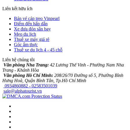
Liên kết hữu ích
Bán vé cáp treo Vinpearl
Điểm đến hấp dẫn
Xe đưa đón sân bay
Mẹo du lịch
Thuê xe máy giá rẻ
Góc ẩm thực
Thuê xe du lịch 4 - 45 chỗ
Liên hệ chúng tôi
Văn phòng Nha Trang:
42 Lương Thế Vinh - Phường Nam Nha
Trang - Khánh Hòa
Văn phòng Hồ Chí Minh:
208/26/70 Đường số 5, Phường Bình
Hưng Hoà, Quận Bình Tân, Tp.Hồ Chí Minh
0934860882 - 02583501039
sale@alphatourist.vn