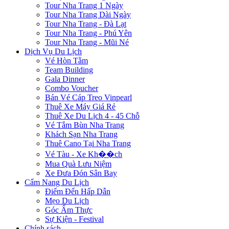
Tour Nha Trang 1 Ngày
Tour Nha Trang Dài Ngày
Tour Nha Trang - Đà Lạt
Tour Nha Trang - Phú Yên
Tour Nha Trang - Mũi Né
Dịch Vụ Du Lịch
Vé Hòn Tằm
Team Building
Gala Dinner
Combo Voucher
Bán Vé Cáp Treo Vinpearl
Thuê Xe Máy Giá Rẻ
Thuê Xe Du Lịch 4 - 45 Chỗ
Vé Tắm Bùn Nha Trang
Khách Sạn Nha Trang
Thuê Cano Tại Nha Trang
Vé Tàu - Xe Kh��ch
Mua Quà Lưu Niệm
Xe Đưa Đón Sân Bay
Cẩm Nang Du Lịch
Điểm Đến Hấp Dẫn
Mẹo Du Lịch
Góc Ẩm Thực
Sự Kiện - Festival
Chính sách