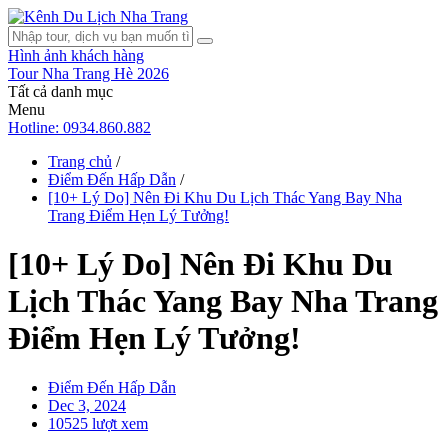
Hình ảnh khách hàng
Tour Nha Trang Hè 2026
Tất cả danh mục
Menu
Hotline: 0934.860.882
Trang chủ
/
Điểm Đến Hấp Dẫn
/
[10+ Lý Do] Nên Đi Khu Du Lịch Thác Yang Bay Nha
Trang Điểm Hẹn Lý Tưởng!
[10+ Lý Do] Nên Đi Khu Du
Lịch Thác Yang Bay Nha Trang
Điểm Hẹn Lý Tưởng!
Điểm Đến Hấp Dẫn
Dec 3, 2024
10525 lượt xem