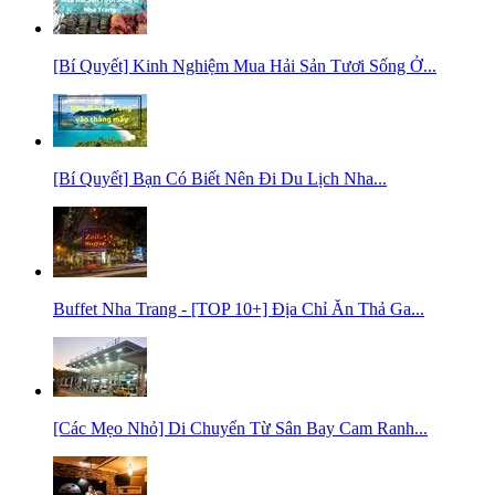
[Bí Quyết] Kinh Nghiệm Mua Hải Sản Tươi Sống Ở...
[Bí Quyết] Bạn Có Biết Nên Đi Du Lịch Nha...
Buffet Nha Trang - [TOP 10+] Địa Chỉ Ăn Thả Ga...
[Các Mẹo Nhỏ] Di Chuyển Từ Sân Bay Cam Ranh...