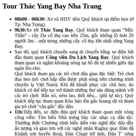
Tour Thác Yang Bay Nha Trang
08h00 - 08h30:
Xe và HDV đón Quý khách tại điểm hẹn (ở
Tp. Nha Trang).
9h30:
Xe tới
Thác Yang Bay
. Quý khách tham quan “Mộc
Thần” - cây Da cổ thụ cao trên 25m, gốc khổng lồ hơn 20
người ôm - một trong những cây cổ thụ lớn nhất rừng Yang
Bay.
Sau đó, quý khách chuyển sang di chuyển bằng xe điện bắt
đầu tham quan
Công viên Du Lịch Yang Bay
. Quý khách
tham quan và ngâm khoáng nóng tại hồ đá tự nhiên giữa đại
ngàn Ho-cho.
Quý khách tham gia các trò chơi dân gian đặc biệt: Trò chơi
đua heo (trò chơi hấp dẫn được phát sóng trên chương trình
chuyện lạ Việt Nam). Khi đã khuất phục các chú heo, du
khách có thể tiếp tục trở thành những thợ săn dũng mãnh với
các trò chơi: Bắn nỏ, ném lao, thổi tiêu... (phí tự túc). Quý
khách tiếp tục tham quan Khu bảo tồn gấu hoang dã và tham
gia trò chơi “câu gấu” độc đáo.
11h:
Tiếp đến, xe điện đưa quý khách tham quan một vòng
công viên: Tìm hiểu Nhà trưng bày các nhạc cụ dân tộc.
Thưởng thức Chương trình biểu diễn văn nghệ độc đáo đầy
ấn tượng và giao lưu với các nghệ nhân Raglay qua: Đàn đá
Khánh sơn huyền thoại, Đàn Chapi trữ tình, Đàn T’ rưng