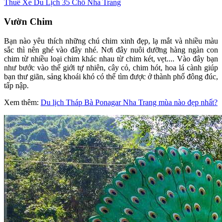
Thuê Xe Du Lịch 35 Chỗ Nha Trang
Vườn Chim
Bạn nào yêu thích những chú chim xinh đẹp, lạ mắt và nhiều màu
sắc thì nên ghé vào đây nhé. Nơi đây nuôi dưỡng hàng ngàn con
chim từ nhiều loại chim khác nhau từ chim két, vẹt.... Vào đây bạn
như bước vào thế giới tự nhiên, cây cỏ, chim hót, hoa lá cành giúp
bạn thư giãn, sảng khoái khó có thể tìm được ở thành phố đông đúc,
tấp nập.
Xem thêm:
Du lịch Tháp Bà Ponagar Nha Trang mùa nào đẹp nhất?