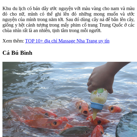
Khu du lịch có bán dây ước nguyện với màu vàng cho nam và màu
đỏ cho nữ, mình có thể ghi lên đó những mong muốn và ước
nguyện của mình trong năm tới. Sau đó dùng cây ná để bắn lên cây,
giống y hệt cảnh tượng trong mấy phim cổ trang Trung Quốc ở các
chùa nhìn rất là an nhiên, tịnh tâm trong mỗi người.
Xem thêm:
TOP 10+ địa chỉ Massage Nha Trang uy tín
Cá Bú Bình