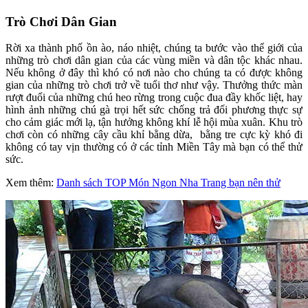
Trò Chơi Dân Gian
Rời xa thành phố ồn ào, náo nhiệt, chúng ta bước vào thể giới của
những trò chơi dân gian của các vùng miền và dân tộc khác nhau.
Nếu không ở đây thì khó có nơi nào cho chúng ta có được không
gian của những trò chơi trở về tuổi thơ như vậy. Thưởng thức màn
rượt đuổi của những chú heo rừng trong cuộc đua đầy khốc liệt, hay
hình ảnh những chú gà trọi hết sức chống trả đối phương thực sự
cho cảm giác mới lạ, tận hưởng không khí lễ hội mùa xuân. Khu trò
chơi còn có những cây cầu khỉ bằng dừa, bằng tre cực kỳ khó đi
không có tay vịn thường có ở các tỉnh Miền Tây mà bạn có thể thử
sức.
Xem thêm:
Danh sách TOP Món Ngon Nha Trang bạn nên thử