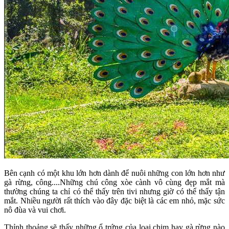
Bên cạnh có một khu lớn hơn dành để nuôi những con lớn hơn như
gà rừng, công....Những chú công xòe cành vô cùng đẹp mắt mà
thường chúng ta chỉ có thể thấy trên tivi nhưng giờ có thể thấy tận
mắt. Nhiều người rất thích vào đây đặc biệt là các em nhỏ, mặc sức
nô đùa và vui chơi.
Thỉnh thoảng sẽ thấy những ổ trứng của loại chim hay gà rừng nào