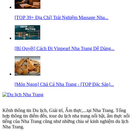
[TOP 39+ Địa Chỉ] Trải Nghiệm Massage Nha...
[Bí Quyết] Cách Đi Vinpearl Nha Trang Dễ Dàng...
[Món Ngon] Chả Cá Nha Trang - [TOP Đặc Sản]...
Kênh thông tin Du lịch, Giải trí, Ẩm thực,...tại Nha Trang. Tổng
hợp thông tin điểm đến, tour du lịch nha trang nổi bật, ẩm thực nổi
tiếng của Nha Trang cũng như những chia sẻ kinh nghiệm du lịch
Nha Trang.