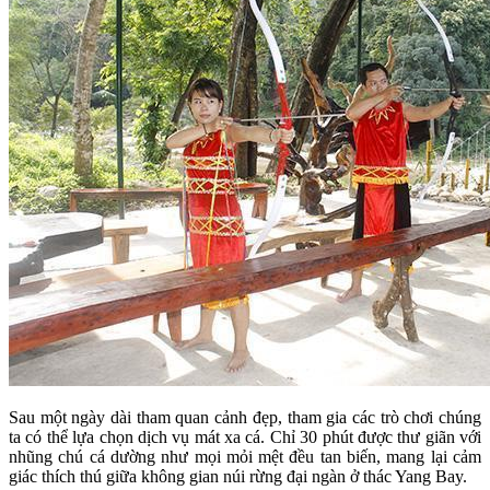
Sau một ngày dài tham quan cảnh đẹp, tham gia các trò chơi chúng
ta có thể lựa chọn dịch vụ mát xa cá. Chỉ 30 phút được thư giãn với
nhũng chú cá dường như mọi mỏi mệt đều tan biến, mang lại cảm
giác thích thú giữa không gian núi rừng đại ngàn ở thác Yang Bay.