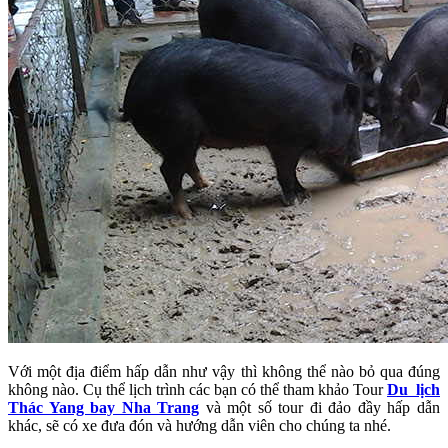
Với một địa điểm hấp dẫn như vậy thì không thể nào bỏ qua đúng
không nào. Cụ thể lịch trình các bạn có thể tham khảo Tour
Du lịch
Thác Yang bay Nha Trang
và một số tour đi đảo đầy hấp dẫn
khác, sẽ có xe đưa đón và hướng dẫn viên cho chúng ta nhé.