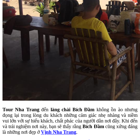
Tour Nha Trang
đến
làng chài Bích Đầm
không ồn ào nhưng
đọng lại trong lòng du khách những cảm giác nhẹ nhàng và niềm
vui lớn với sự hiếu khách, chất phác của người dân nơi đây. Khi đến
và trải nghiệm nơi này, bạn sẽ thấy rằng
Bích Đầm
cũng xứng đáng
là những nơi đẹp ở
Vịnh Nha Trang
.