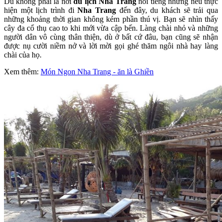
Dù không phải là nơi
du lịch Nha Trang
nổi tiếng nhưng nếu thực
hiện một lịch trình đi
Nha Trang
đến đây, du khách sẽ trải qua
những khoảng thời gian không kém phần thú vị. Bạn sẽ nhìn thấy
cây đa cổ thụ cao to khi mới vừa cập bến. Làng chài nhỏ và những
người dân vô cùng thân thiện, dù ở bất cứ đâu, bạn cũng sẽ nhận
được nụ cười niềm nở và lời mời gọi ghé thăm ngôi nhà hay làng
chài của họ.
Xem thêm:
Món Ngon Nha Trang - ăn là Ghiền