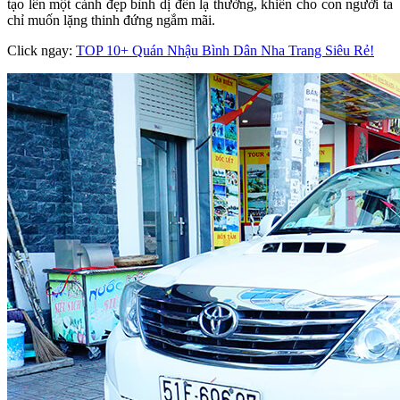
tạo lên một cảnh đẹp bình dị đến lạ thường, khiến cho con người ta
chỉ muốn lặng thinh đứng ngắm mãi.
Click ngay:
TOP 10+ Quán Nhậu Bình Dân Nha Trang Siêu Rẻ!