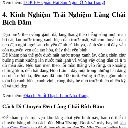
Xem thêm:
TOP 10+ Quán Hải Sản Ngon Ở Nha Trang!
4. Kinh Nghiệm Trải Nghiệm Làng Chài
Bích Đầm
Dạo bước theo vòng gành đá, lang thang theo tiếng sóng mơn man
bờ cát, làn nước trong xanh hiện dần trước mặt, vài con thuyền dân
neo đậu nghỉ ngơi sau chuyến đánh cá khuya, cảnh sắc nơi đây vẫn
còn nguyên vẹn của tạo hóa, thấy thật yên bình.
Để khám phá thế giới dưới mặt nước trong xanh ấy, đừng chần chừ
buông mình xuống làn nước mát lạnh và vùng vẫy cùng đàn cá li ti
đủ màu sắc. Nếu bạn men theo lối mòn thẳng vào rừng, đi khoảng
chừng 5km, đến hải đăng Hòn Lớn – đây một trong những hải đăng
cổ nhất nước ta, đến nay đã hơn 100 tuổi. Đứng ở đây, ngắm nhìn
toàn bộ cảnh biển, cảnh vịnh, càng thấy bé nhỏ trước thiên nhiên kỳ
vĩ và tươi đẹp
Xem thêm:
Địa chỉ Suối Thạch Lâm Nha Trang
Cách Di Chuyển Đến Làng Chài Bích Đầm
Để khám phá trọn vẹn khu làng chài yên bình này, bạn có thể di
chuyển bằng nhiều cách đến
Nha Trang
: Book vé máy bay tới
sân
bay Cam Ranh
sau đó đi bus tới trung tâm Tp.Nha Trang hoặcc bạn