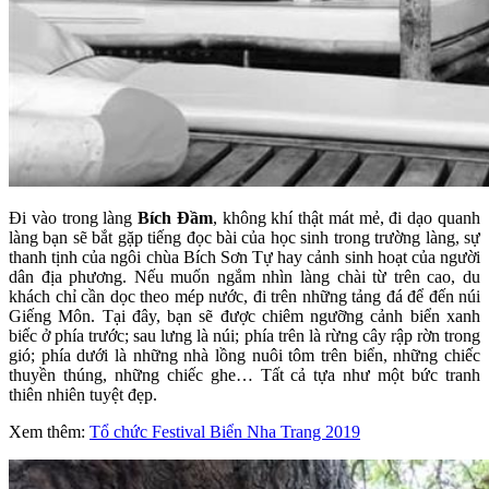
Đi vào trong làng
Bích Đầm
, không khí thật mát mẻ, đi dạo quanh
làng bạn sẽ bắt gặp tiếng đọc bài của học sinh trong trường làng, sự
thanh tịnh của ngôi chùa Bích Sơn Tự hay cảnh sinh hoạt của người
dân địa phương. Nếu muốn ngắm nhìn làng chài từ trên cao, du
khách chỉ cần dọc theo mép nước, đi trên những tảng đá để đến núi
Giếng Môn. Tại đây, bạn sẽ được chiêm ngưỡng cảnh biển xanh
biếc ở phía trước; sau lưng là núi; phía trên là rừng cây rập rờn trong
gió; phía dưới là những nhà lồng nuôi tôm trên biển, những chiếc
thuyền thúng, những chiếc ghe… Tất cả tựa như một bức tranh
thiên nhiên tuyệt đẹp.
Xem thêm:
Tổ chức Festival Biển Nha Trang 2019