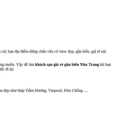
i các bạn địa điểm dừng chân vừa có view đẹp, gần biển, giá rẻ mà
 mong muốn. Vậy để tìm
khách sạn giá rẻ gần biển Nha Trang
thì bạn
c đi lại.
uan đẹp như tháp Trầm Hương, Vinpearl, Hòn Chồng ....