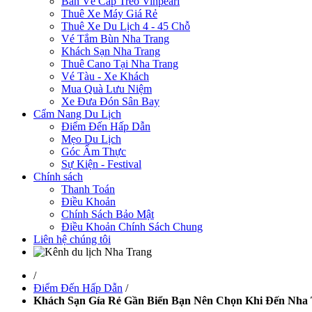
Bán Vé Cáp Treo Vinpearl
Thuê Xe Máy Giá Rẻ
Thuê Xe Du Lịch 4 - 45 Chỗ
Vé Tắm Bùn Nha Trang
Khách Sạn Nha Trang
Thuê Cano Tại Nha Trang
Vé Tàu - Xe Khách
Mua Quà Lưu Niệm
Xe Đưa Đón Sân Bay
Cẩm Nang Du Lịch
Điểm Đến Hấp Dẫn
Mẹo Du Lịch
Góc Ẩm Thực
Sự Kiện - Festival
Chính sách
Thanh Toán
Điều Khoản
Chính Sách Bảo Mật
Điều Khoản Chính Sách Chung
Liên hệ chúng tôi
/
Điểm Đến Hấp Dẫn
/
Khách Sạn Gía Rẻ Gần Biển Bạn Nên Chọn Khi Đến Nha