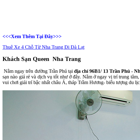
<<<Xem Thêm Tại Đây>>>
Thuê Xe 4 Chỗ Từ Nha Trang Đi Đà Lạt
Khách Sạn Queen Nha Trang
Nằm ngay trên đường Trần Phú tại
địa chỉ 96B1/ 13 Trần Phú - 
sạn nào giá rẻ và dịch vụ tốt như ở đây. Nằm ở ngay vị trí trung tâm,
vui chơi giải trí bậc nhất châu Á, tháp Trầm Hương- biểu tượng du lị