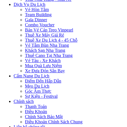
Dịch Vụ Du Lịch
Vé Hòn Tằm
Team Building
Gala Dinner
Combo Voucher
Bán Vé Cáp Treo Vinpearl
Thuê Xe Máy Giá Rẻ
Thuê Xe Du Lịch 4 - 45 Chỗ
Vé Tắm Bùn Nha Trang
Khách Sạn Nha Trang
Thuê Cano Tại Nha Trang
Vé Tàu - Xe Khách
Mua Quà Lưu Niệm
Xe Đưa Đón Sân Bay
Cẩm Nang Du Lịch
Điểm Đến Hấp Dẫn
Mẹo Du Lịch
Góc Ẩm Thực
Sự Kiện - Festival
Chính sách
Thanh Toán
Điều Khoản
Chính Sách Bảo Mật
Điều Khoản Chính Sách Chung
Liên hệ chúng tôi