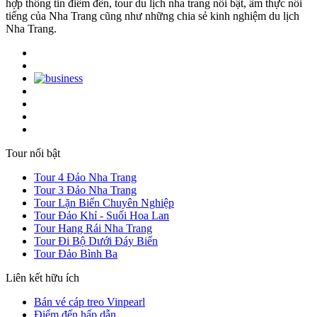
hợp thông tin điểm đến, tour du lịch nha trang nổi bật, ẩm thực nổi
tiếng của Nha Trang cũng như những chia sẻ kinh nghiệm du lịch
Nha Trang.
Tour nổi bật
Tour 4 Đảo Nha Trang
Tour 3 Đảo Nha Trang
Tour Lặn Biển Chuyên Nghiệp
Tour Đảo Khỉ - Suối Hoa Lan
Tour Hang Rái Nha Trang
Tour Đi Bộ Dưới Đáy Biển
Tour Đảo Bình Ba
Liên kết hữu ích
Bán vé cáp treo Vinpearl
Điểm đến hấp dẫn