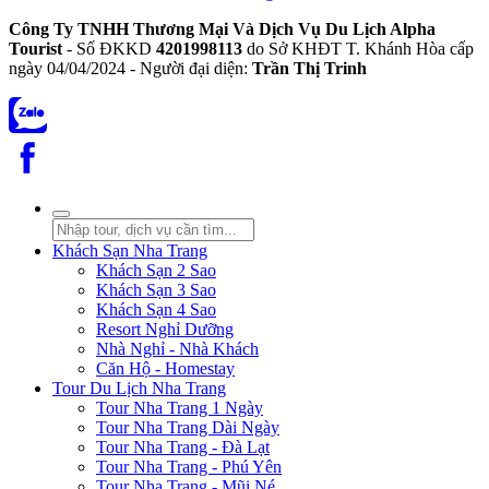
Công Ty TNHH Thương Mại Và Dịch Vụ Du Lịch Alpha
Tourist
- Số ĐKKD
4201998113
do Sở KHĐT T. Khánh Hòa cấp
ngày 04/04/2024 - Người đại diện:
Trần Thị Trinh
Khách Sạn Nha Trang
Khách Sạn 2 Sao
Khách Sạn 3 Sao
Khách Sạn 4 Sao
Resort Nghỉ Dưỡng
Nhà Nghỉ - Nhà Khách
Căn Hộ - Homestay
Tour Du Lịch Nha Trang
Tour Nha Trang 1 Ngày
Tour Nha Trang Dài Ngày
Tour Nha Trang - Đà Lạt
Tour Nha Trang - Phú Yên
Tour Nha Trang - Mũi Né