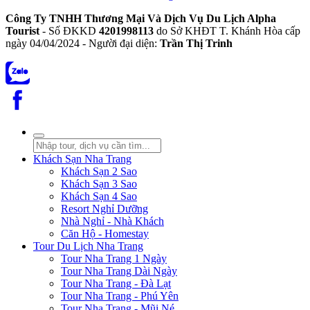
Công Ty TNHH Thương Mại Và Dịch Vụ Du Lịch Alpha
Tourist
- Số ĐKKD
4201998113
do Sở KHĐT T. Khánh Hòa cấp
ngày 04/04/2024 - Người đại diện:
Trần Thị Trinh
Khách Sạn Nha Trang
Khách Sạn 2 Sao
Khách Sạn 3 Sao
Khách Sạn 4 Sao
Resort Nghỉ Dưỡng
Nhà Nghỉ - Nhà Khách
Căn Hộ - Homestay
Tour Du Lịch Nha Trang
Tour Nha Trang 1 Ngày
Tour Nha Trang Dài Ngày
Tour Nha Trang - Đà Lạt
Tour Nha Trang - Phú Yên
Tour Nha Trang - Mũi Né