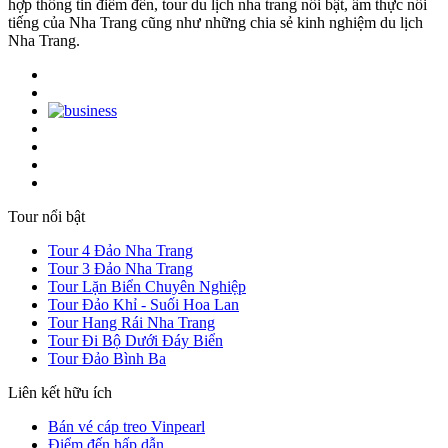
hợp thông tin điểm đến, tour du lịch nha trang nổi bật, ẩm thực nổi
tiếng của Nha Trang cũng như những chia sẻ kinh nghiệm du lịch
Nha Trang.
Tour nổi bật
Tour 4 Đảo Nha Trang
Tour 3 Đảo Nha Trang
Tour Lặn Biển Chuyên Nghiệp
Tour Đảo Khỉ - Suối Hoa Lan
Tour Hang Rái Nha Trang
Tour Đi Bộ Dưới Đáy Biển
Tour Đảo Bình Ba
Liên kết hữu ích
Bán vé cáp treo Vinpearl
Điểm đến hấp dẫn