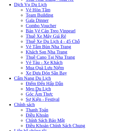
Dịch Vụ Du Lịch
Vé Hòn Tằm
Team Building
Gala Dinner
Combo Voucher
Bán Vé Cáp Treo Vinpearl
Thuê Xe Máy Giá Rẻ
Thuê Xe Du Lịch 4 - 45 Chỗ
Vé Tắm Bùn Nha Trang
Khách Sạn Nha Trang
Thuê Cano Tại Nha Trang
Vé Tàu - Xe Khách
Mua Quà Lưu Niệm
Xe Đưa Đón Sân Bay
Cẩm Nang Du Lịch
Điểm Đến Hấp Dẫn
Mẹo Du Lịch
Góc Ẩm Thực
Sự Kiện - Festival
Chính sách
Thanh Toán
Điều Khoản
Chính Sách Bảo Mật
Điều Khoản Chính Sách Chung
Liên hệ chúng tôi