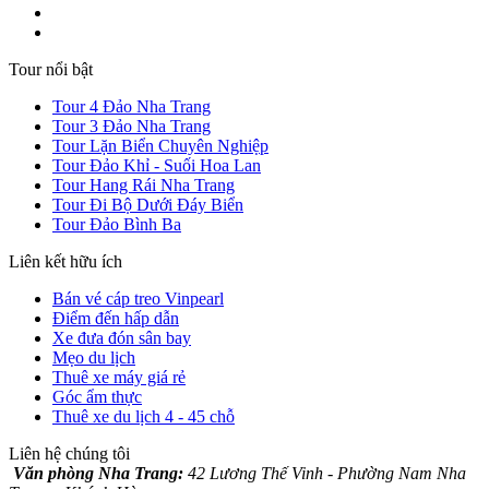
Tour nổi bật
Tour 4 Đảo Nha Trang
Tour 3 Đảo Nha Trang
Tour Lặn Biển Chuyên Nghiệp
Tour Đảo Khỉ - Suối Hoa Lan
Tour Hang Rái Nha Trang
Tour Đi Bộ Dưới Đáy Biển
Tour Đảo Bình Ba
Liên kết hữu ích
Bán vé cáp treo Vinpearl
Điểm đến hấp dẫn
Xe đưa đón sân bay
Mẹo du lịch
Thuê xe máy giá rẻ
Góc ẩm thực
Thuê xe du lịch 4 - 45 chỗ
Liên hệ chúng tôi
Văn phòng Nha Trang:
42 Lương Thế Vinh - Phường Nam Nha