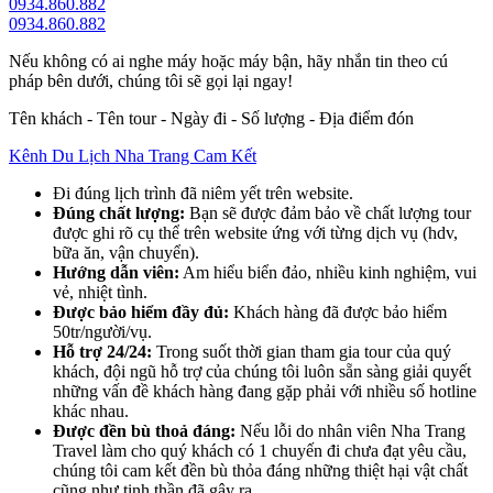
0934.860.882
0934.860.882
Nếu không có ai nghe máy hoặc máy bận, hãy nhắn tin theo cú
pháp bên dưới, chúng tôi sẽ gọi lại ngay!
Tên khách - Tên tour - Ngày đi - Số lượng - Địa điểm đón
Kênh Du Lịch Nha Trang Cam Kết
Đi đúng lịch trình đã niêm yết trên website.
Đúng chất lượng:
Bạn sẽ được đảm bảo về chất lượng tour
được ghi rõ cụ thể trên website ứng với từng dịch vụ (hdv,
bữa ăn, vận chuyển).
Hướng dẫn viên:
Am hiểu biển đảo, nhiều kinh nghiệm, vui
vẻ, nhiệt tình.
Được bảo hiểm đầy đủ:
Khách hàng đã được bảo hiểm
50tr/người/vụ.
Hỗ trợ 24/24:
Trong suốt thời gian tham gia tour của quý
khách, đội ngũ hỗ trợ của chúng tôi luôn sẵn sàng giải quyết
những vấn đề khách hàng đang gặp phải với nhiều số hotline
khác nhau.
Được đền bù thoả đáng:
Nếu lỗi do nhân viên Nha Trang
Travel làm cho quý khách có 1 chuyến đi chưa đạt yêu cầu,
chúng tôi cam kết đền bù thỏa đáng những thiệt hại vật chất
cũng như tinh thần đã gây ra.