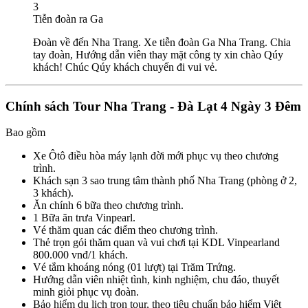
3
Tiễn đoàn ra Ga
Đoàn về đến Nha Trang. Xe tiễn đoàn Ga Nha Trang. Chia
tay đoàn, Hướng dẫn viên thay mặt công ty xin chào Qúy
khách! Chúc Qúy khách chuyến đi vui vẻ.
Chính sách Tour Nha Trang - Đà Lạt 4 Ngày 3 Đêm
Bao gồm
Xe Ôtô điều hòa máy lạnh đời mới phục vụ theo chương
trình.
Khách sạn 3 sao trung tâm thành phố Nha Trang (phòng ở 2,
3 khách).
Ăn chính 6 bữa theo chương trình.
1 Bữa ăn trưa Vinpearl.
Vé thăm quan các điểm theo chương trình.
Thẻ trọn gói thăm quan và vui chơi tại KDL Vinpearland
800.000 vnđ/1 khách.
Vé tắm khoáng nóng (01 lượt) tại Trăm Trứng.
Hướng dẫn viên nhiệt tình, kinh nghiệm, chu đáo, thuyết
minh giỏi phục vụ đoàn.
Bảo hiểm du lịch trọn tour, theo tiêu chuẩn bảo hiểm Việt