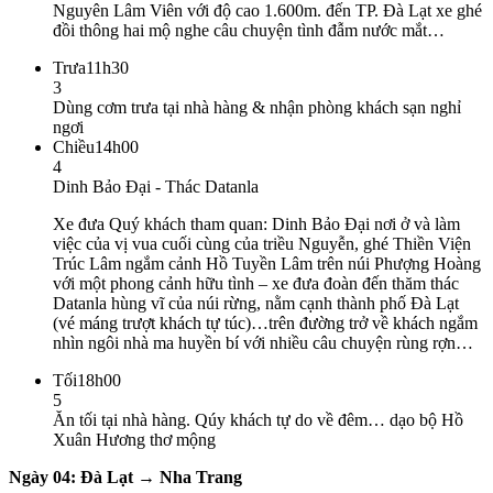
Nguyên Lâm Viên với độ cao 1.600m. đến TP. Đà Lạt xe ghé
đồi thông hai mộ nghe câu chuyện tình đẫm nước mắt…
Trưa
11h30
3
Dùng cơm trưa tại nhà hàng & nhận phòng khách sạn nghỉ
ngơi
Chiều
14h00
4
Dinh Bảo Đại - Thác Datanla
Xe đưa Quý khách tham quan: Dinh Bảo Đại nơi ở và làm
việc của vị vua cuối cùng của triều Nguyễn, ghé Thiền Viện
Trúc Lâm ngắm cảnh Hồ Tuyền Lâm trên núi Phượng Hoàng
với một phong cảnh hữu tình – xe đưa đoàn đến thăm thác
Datanla hùng vĩ của núi rừng, nằm cạnh thành phố Đà Lạt
(vé máng trượt khách tự túc)…trên đường trở về khách ngắm
nhìn ngôi nhà ma huyền bí với nhiều câu chuyện rùng rợn…
Tối
18h00
5
Ăn tối tại nhà hàng. Qúy khách tự do về đêm… dạo bộ Hồ
Xuân Hương thơ mộng
Ngày 04: Đà Lạt → Nha Trang