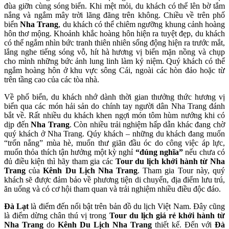
đùa giỡn cùng sóng biển. Khi mệt mỏi, du khách có thể lên bờ tắm
nắng và ngắm mây trời lãng đãng trên không. Chiều về trên phố
biển
Nha Trang
, du khách có thể chiêm ngưỡng khung cảnh hoàng
hôn thơ mộng. Khoảnh khắc hoàng hôn hiện ra tuyệt đẹp, du khách
có thể ngắm nhìn bức tranh thiên nhiên sống động hiện ra trước mắt,
lắng nghe tiếng sóng vỗ, hít hà hương vị biển mặn nồng và chụp
cho mình những bức ảnh lung linh làm kỷ niệm. Quý khách có thể
ngắm hoàng hôn ở khu vực sông Cái, ngoài các hòn đảo hoặc từ
trên tầng cao của các tòa nhà.
Về phố biển, du khách nhớ dành thời gian thưởng thức hương vị
biển qua các món hải sản do chính tay người dân Nha Trang đánh
bắt về. Rất nhiều du khách khen ngợi món tôm hùm nướng khi có
dịp đến
Nha Trang
. Còn nhiều trải nghiệm hấp dẫn khác đang chờ
quý khách ở Nha Trang. Qúy khách – những du khách đang muốn
“trốn nắng” mùa hè, muốn thư giãn đầu óc do công việc áp lực,
muốn thỏa thích tận hưởng một kỳ nghỉ
“đúng nghĩa”
nếu chưa có
đủ điều kiện thì hãy tham gia các
Tour du lịch khởi hành từ Nha
Trang
của
Kênh Du Lịch Nha Trang
. Tham gia Tour này, quý
khách sẽ được đảm bảo về phương tiện di chuyển, địa điểm lưu trú,
ăn uống và có cơ hội tham quan và trải nghiệm nhiều điều độc đáo.
Đà Lạt
là điểm đến nổi bật trên bản đồ du lịch Việt Nam. Đây cũng
là điểm dừng chân thú vị trong
Tour du lịch giá rẻ khởi hành từ
Nha Trang
do
Kênh Du Lịch Nha Trang
thiết kế. Đến với
Đà