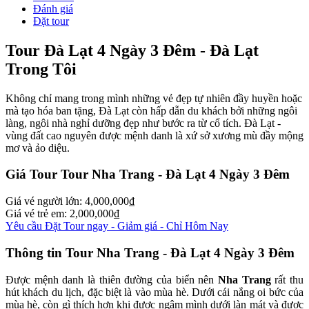
Đánh giá
Đặt tour
Tour Đà Lạt 4 Ngày 3 Đêm - Đà Lạt
Trong Tôi
Không chỉ mang trong mình những vẻ đẹp tự nhiên đầy huyền hoặc
mà tạo hóa ban tặng, Đà Lạt còn hấp dẫn du khách bởi những ngôi
làng, ngôi nhà nghỉ dưỡng đẹp như bước ra từ cổ tích. Đà Lạt -
vùng đất cao nguyên được mệnh danh là xứ sở xương mù đầy mộng
mơ và ảo diệu.
Giá Tour Tour Nha Trang - Đà Lạt 4 Ngày 3 Đêm
Giá vé người lớn:
4,000,000₫
Giá vé trẻ em:
2,000,000₫
Yêu cầu Đặt Tour ngay - Giảm giá - Chỉ Hôm Nay
Thông tin Tour Nha Trang - Đà Lạt 4 Ngày 3 Đêm
Được mệnh danh là thiên đường của biển nên
Nha Trang
rất thu
hút khách du lịch, đặc biệt là vào mùa hè. Dưới cái nắng oi bức của
mùa hè, còn gì thích hơn khi được ngâm mình dưới làn mát và được