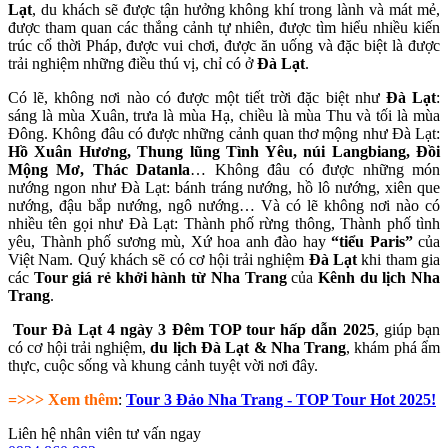
Lạt
, du khách sẽ được tận hưởng không khí trong lành và mát mẻ,
được tham quan các thắng cảnh tự nhiên, được tìm hiểu nhiều kiến
trúc cổ thời Pháp, được vui chơi, được ăn uống và đặc biệt là được
trải nghiệm những điều thú vị, chỉ có ở
Đà Lạt
.
Có lẽ, không nơi nào có được một tiết trời đặc biệt như
Đà Lạt
:
sáng là mùa Xuân, trưa là mùa Hạ, chiều là mùa Thu và tối là mùa
Đông. Không đâu có được những cảnh quan thơ mộng như Đà Lạt:
Hồ Xuân Hương, Thung lũng Tình Yêu, núi Langbiang, Đồi
Mộng Mơ, Thác Datanla
… Không đâu có được những món
nướng ngon như Đà Lạt: bánh tráng nướng, hồ lô nướng, xiên que
nướng, đậu bắp nướng, ngô nướng… Và có lẽ không nơi nào có
nhiều tên gọi như Đà Lạt: Thành phố rừng thông, Thành phố tình
yêu, Thành phố sương mù, Xứ hoa anh đào hay
“tiểu Paris”
của
Việt Nam. Quý khách sẽ có cơ hội trải nghiệm
Đà Lạt
khi tham gia
các
Tour giá rẻ khởi hành từ Nha Trang
của
Kênh du lịch Nha
Trang
.
Tour Đà Lạt 4 ngày 3 Đêm
TOP tour hấp dẫn 2025
, giúp bạn
có cơ hội trải nghiệm,
du lịch Đà Lạt & Nha Trang
, khám phá ẩm
thực, cuộc sống và khung cảnh tuyệt vời nơi đây.
=>>>
Xem thêm
:
Tour 3 Đảo Nha Trang - TOP Tour Hot 2025!
Liên hệ nhân viên tư vấn ngay