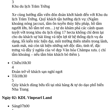
3
Khu du lịch Trăm Trứng
Xe cùng hướng dẫn viên đón đoàn khởi hành đến với Khu du
lịch Trăm Trứng. Quý khách tận hưởng dịch vụ: (Ngâm
khoáng nóng jaccuzi, tắm ôn tuyền thủy liệu pháp, hồ tắm
người lớn, hồ tắm trẻ em…) tự do khám phá các cảnh quan
tuyệt vời trong khu du lịch rộng 17 hecta không chỉ đem lại
cho du khách sự hài lòng và tiện lợi từ hệ thống dịch vụ đa
dạng, lối kiến trúc hiện đại, môi trường thiên nhiên trong lành,
xanh mát, mà còn tái hiện những nét độc đáo, tinh tế, đặc
trưng và đầy ý nghĩa của vẻ đẹp Văn hóa Chămpa xưa. ( chỉ
tắm khoáng – nếu tắm bùn khách bỏ thêm ).
Chiều
16h30
4
Đoàn trở về khách sạn nghỉ ngơi
Tối
18h30
5
Qúy khách dùng bữa tối tại nhà hàng & tự do dạo phố biển
Nha Trang
Ngày 02: KDL Vinpearl Land
Sáng
07h00