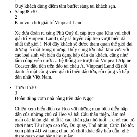
1
Quý khách dùng điểm tâm buffet sáng tại khách sạn.
Sáng
08h30
2
Khu vui chơi giải trí Vinpearl Land
Xe đưa đoàn ra cảng Phú Quý đi cáp treo qua Khu vui chơi
giải trí Vinpearl Land ( đây là tuyến cáp treo vượt biển dài
nhất thế giới ). Nơi đây khách sẽ được tham quan thế giới đại
dương là một trong những Thủy cung lớn nhất khu vực với
các loại sinh vật biển đa dạng hấp dẫn du khách, cũng như
tắm công viên nước… hệ thống xe trượt núi Vinpearl Alpine
Coaster đầu tiên trên đảo tại châu Á. Vinpearl Land đã nổi
danh là một công viên giải trí biển đảo lớn, sôi động và hấp
dẫn nhất Việt Nam.
Trưa
11h30
3
Đoàn dùng cơm nhà hàng trên đảo Ngọc
Chiều xem biểu diến cá Heo với những màn biểu diễn hấp
dẫn của những chú cá Heo và hải Cẩu thân thiện, làm mê
mẩn các khán giả, nhất là các khán giả nhỏ tuổi ... chơi các trò
chơi như: Tàu lượn cao tốc, Đu quay, Thú nhún, Cưỡi Bò tót,
xem phim 4D và hàng chục trò chơi khác đầy hấp dẫn, ghé
tham quan gian hàng lưu niệm.