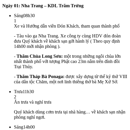
Ngày 01: Nha Trang – KDL Trăm Trứng
Sáng
08h30
1
Xe và Hướng dẫn viên Đón Khách, tham quan thành phố
- Tàu vào ga Nha Trang. Xe công ty cùng HDV đón đoàn
đưa Quý khách về khách sạn gởi hành lý ( Theo quy định
14h00 mới nhận phòng ).
-
Thăm Chùa Long Sơn:
một trong những ngôi chùa lớn
nhất thành phố với tượng Phật cao 23m nằm trên đỉnh đồi
Trại Thủy.
-
Thăm Tháp Bà Ponaga:
được xây dựng từ thế kỷ thứ VIII
của dân tộc Chăm, một nơi linh thiêng thờ bà Mẹ Xứ Sở.
Trưa
11h30
2
Ăn trưa và nghỉ trưa
Quý khách dùng cơm trưa tại nhà hàng… về khách sạn nhận
phòng nghỉ ngơi.
Sáng
14h00