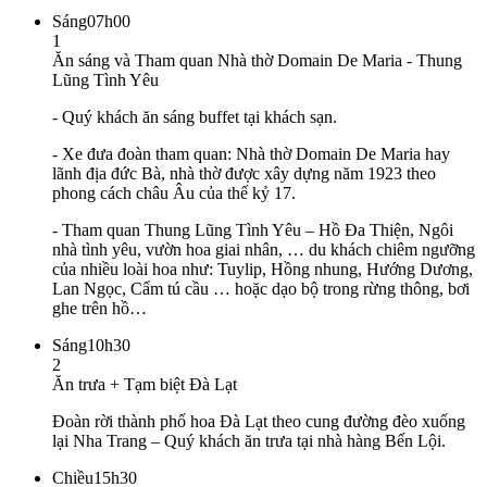
Sáng
07h00
1
Ăn sáng và Tham quan Nhà thờ Domain De Maria - Thung
Lũng Tình Yêu
- Quý khách ăn sáng buffet tại khách sạn.
- Xe đưa đoàn tham quan: Nhà thờ Domain De Maria hay
lãnh địa đức Bà, nhà thờ được xây dựng năm 1923 theo
phong cách châu Âu của thế kỷ 17.
- Tham quan Thung Lũng Tình Yêu – Hồ Đa Thiện, Ngôi
nhà tình yêu, vườn hoa giai nhân, … du khách chiêm ngưỡng
của nhiều loài hoa như: Tuylip, Hồng nhung, Hướng Dương,
Lan Ngọc, Cẩm tú cầu … hoặc dạo bộ trong rừng thông, bơi
ghe trên hồ…
Sáng
10h30
2
Ăn trưa + Tạm biệt Đà Lạt
Đoàn rời thành phố hoa Đà Lạt theo cung đường đèo xuống
lại Nha Trang – Quý khách ăn trưa tại nhà hàng Bến Lội.
Chiều
15h30