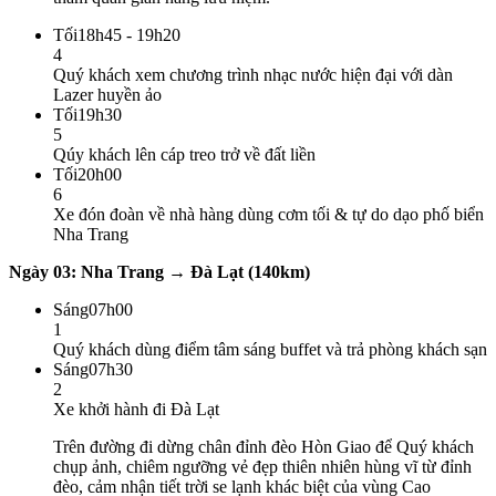
Tối
18h45 - 19h20
4
Quý khách xem chương trình nhạc nước hiện đại với dàn
Lazer huyền ảo
Tối
19h30
5
Qúy khách lên cáp treo trở về đất liền
Tối
20h00
6
Xe đón đoàn về nhà hàng dùng cơm tối & tự do dạo phố biển
Nha Trang
Ngày 03: Nha Trang → Đà Lạt (140km)
Sáng
07h00
1
Quý khách dùng điểm tâm sáng buffet và trả phòng khách sạn
Sáng
07h30
2
Xe khởi hành đi Đà Lạt
Trên đường đi dừng chân đỉnh đèo Hòn Giao để Quý khách
chụp ảnh, chiêm ngưỡng vẻ đẹp thiên nhiên hùng vĩ từ đỉnh
đèo, cảm nhận tiết trời se lạnh khác biệt của vùng Cao