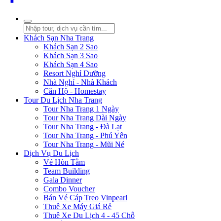
Khách Sạn Nha Trang
Khách Sạn 2 Sao
Khách Sạn 3 Sao
Khách Sạn 4 Sao
Resort Nghỉ Dưỡng
Nhà Nghỉ - Nhà Khách
Căn Hộ - Homestay
Tour Du Lịch Nha Trang
Tour Nha Trang 1 Ngày
Tour Nha Trang Dài Ngày
Tour Nha Trang - Đà Lạt
Tour Nha Trang - Phú Yên
Tour Nha Trang - Mũi Né
Dịch Vụ Du Lịch
Vé Hòn Tằm
Team Building
Gala Dinner
Combo Voucher
Bán Vé Cáp Treo Vinpearl
Thuê Xe Máy Giá Rẻ
Thuê Xe Du Lịch 4 - 45 Chỗ