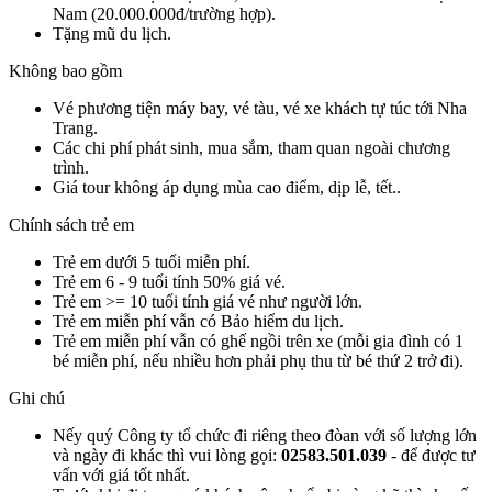
Nam (20.000.000đ/trường hợp).
Tặng mũ du lịch.
Không bao gồm
Vé phương tiện máy bay, vé tàu, vé xe khách tự túc tới Nha
Trang.
Các chi phí phát sinh, mua sắm, tham quan ngoài chương
trình.
Giá tour không áp dụng mùa cao điểm, dịp lễ, tết..
Chính sách trẻ em
Trẻ em dưới 5 tuổi miễn phí.
Trẻ em 6 - 9 tuổi tính 50% giá vé.
Trẻ em >= 10 tuổi tính giá vé như người lớn.
Trẻ em miễn phí vẫn có Bảo hiểm du lịch.
Trẻ em miễn phí vẫn có ghế ngồi trên xe (mỗi gia đình có 1
bé miễn phí, nếu nhiều hơn phải phụ thu từ bé thứ 2 trở đi).
Ghi chú
Nếy quý Công ty tổ chức đi riêng theo đòan với số lượng lớn
và ngày đi khác thì vui lòng gọi:
02583.501.039
- để được tư
vấn với giá tốt nhất.