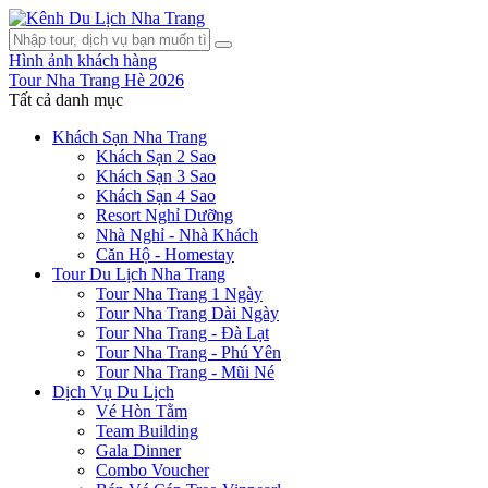
Hình ảnh khách hàng
Tour Nha Trang Hè 2026
Tất cả danh mục
Khách Sạn Nha Trang
Khách Sạn 2 Sao
Khách Sạn 3 Sao
Khách Sạn 4 Sao
Resort Nghỉ Dưỡng
Nhà Nghỉ - Nhà Khách
Căn Hộ - Homestay
Tour Du Lịch Nha Trang
Tour Nha Trang 1 Ngày
Tour Nha Trang Dài Ngày
Tour Nha Trang - Đà Lạt
Tour Nha Trang - Phú Yên
Tour Nha Trang - Mũi Né
Dịch Vụ Du Lịch
Vé Hòn Tằm
Team Building
Gala Dinner
Combo Voucher