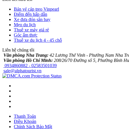
Bán vé cáp treo Vinpearl
Điểm đến hấp dẫn
Xe đưa đón sân bay
Mẹo du lịch
Thuê xe máy giá rẻ
Góc ẩm thực
Thuê xe du lịch 4 - 45 chỗ
Liên hệ chúng tôi
Văn phòng Nha Trang:
42 Lương Thế Vinh - Phường Nam Nha Tr
Văn phòng Hồ Chí Minh:
208/26/70 Đường số 5, Phường Bình Hư
0934860882 - 02583501039
sale@alphatourist.vn
Thanh Toán
Điều Khoản
Chính Sách Bảo Mật